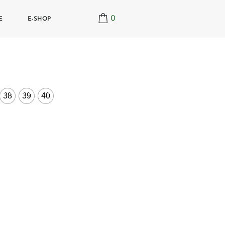
0
E
E-SHOP
38
39
40